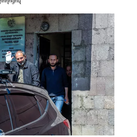
փողոցով