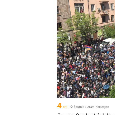
4
© Sputnik / Aram Nersesyan
/25