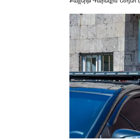
Քայլերթ Գարեգին Նժդեհ 