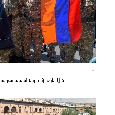
խաղաղապահները միացել էին