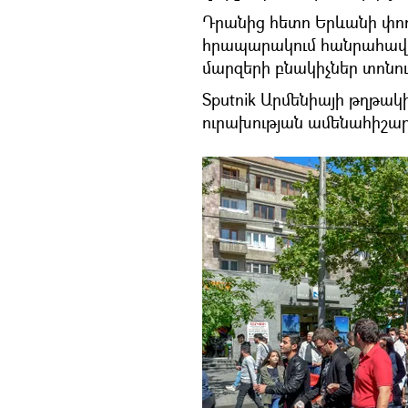
Դրանից հետո Երևանի փող
հրապարակում հանրահավա
մարզերի բնակիչներ տոնու
Sputnik Արմենիայի թղթա
ուրախության ամենահիշա