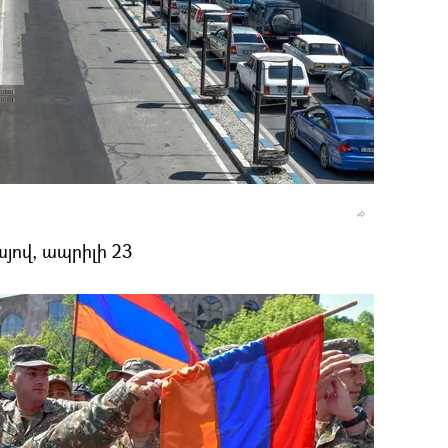
յով, ապրիլի 23