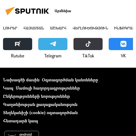
Արմենիա
ԼՈՒՐԵՐ
ՀԱՅԱՍՏԱՆ
ԱՇԽԱՐՀ
ՎԵՐԼՈՒԾՈՒԹՅՈՒՆ
ԻՆՖՈԳՐԱՖ
Rutube
Telegram
ТikТоk
VK
Նախագծի մասին
Օգտագործման կանոնները
Կապ
Մամուլի հաղորդագրություններ
Ընկերությունների նորություններ
Գաղտնիության քաղաքականություն
Տեղեկանիշի (cookie) օգտագործման
Հետադարձ կապ