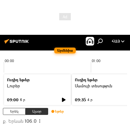
ՀԱՅ
Արմենիա
00:00
01:00
Ուղիղ եթեր
Ուղիղ եթեր
Լուրեր
Մամուլի տեսություն
09:00
09:35
6 ր
4 ր
Երեկ
Այսօր
Եթեր
ք. Երևան
106.0