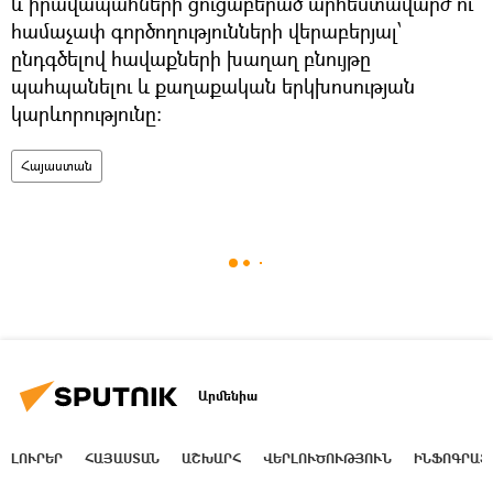
և իրավապահների ցուցաբերած արհեստավարժ ու
համաչափ գործողությունների վերաբերյալ՝
ընդգծելով հավաքների խաղաղ բնույթը
պահպանելու և քաղաքական երկխոսության
կարևորությունը։
Հայաստան
Արմենիա
ԼՈՒՐԵՐ
ՀԱՅԱՍՏԱՆ
ԱՇԽԱՐՀ
ՎԵՐԼՈՒԾՈՒԹՅՈՒՆ
ԻՆՖՈԳՐԱՖ