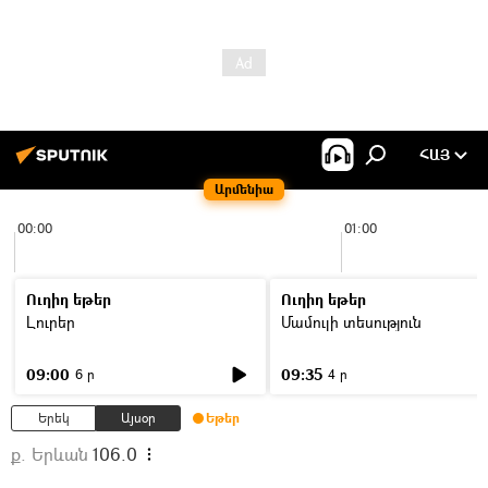
ՀԱՅ
Արմենիա
00:00
01:00
Ուղիղ եթեր
Ուղիղ եթեր
Լուրեր
Մամուլի տեսություն
09:00
09:35
6 ր
4 ր
Երեկ
Այսօր
Եթեր
ք. Երևան
106.0