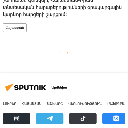
տնտեսական հարաբերությունների օրակարգային
կարևոր հարցերի շարքում:
Հայաստան
Արմենիա
ԼՈՒՐԵՐ
ՀԱՅԱՍՏԱՆ
ԱՇԽԱՐՀ
ՎԵՐԼՈՒԾՈՒԹՅՈՒՆ
ԻՆՖՈԳՐԱՖ