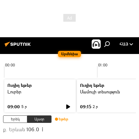
ՀԱՅ
Արմենիա
00:00
01:00
Ուղիղ եթեր
Ուղիղ եթեր
Լուրեր
Մամուլի տեսություն
09:00
09:15
5 ր
2 ր
Երեկ
Այսօր
Եթեր
ք. Երևան
106.0