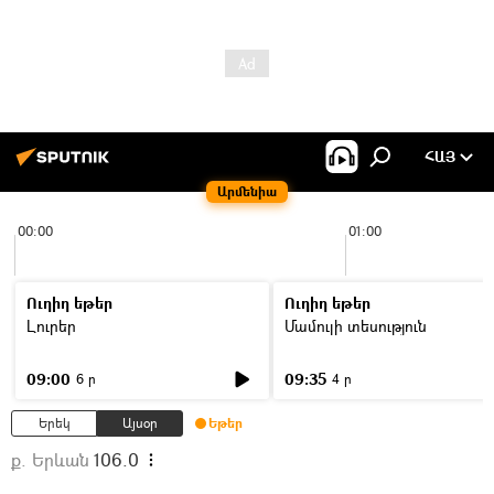
ՀԱՅ
Արմենիա
00:00
01:00
Ուղիղ եթեր
Ուղիղ եթեր
Լուրեր
Մամուլի տեսություն
09:00
09:35
6 ր
4 ր
Երեկ
Այսօր
Եթեր
ք. Երևան
106.0