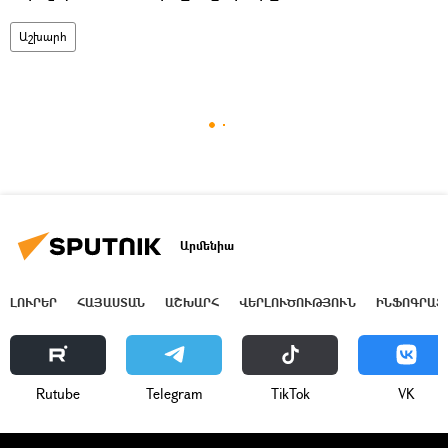
Աշխարհ
Արմենիա
ԼՈՒՐԵՐ
ՀԱՅԱՍՏԱՆ
ԱՇԽԱՐՀ
ՎԵՐԼՈՒԾՈՒԹՅՈՒՆ
ԻՆՖՈԳՐԱՖ
Rutube
Telegram
ТikТоk
VK