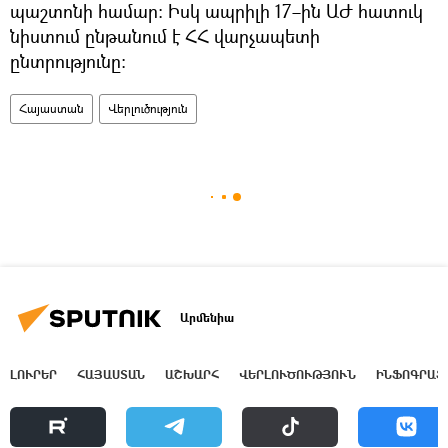
պաշտոնի համար։ Իսկ ապրիլի 17–ին ԱԺ հատուկ
նիստում ընթանում է ՀՀ վարչապետի
ընտրությունը։
Հայաստան
Վերլուծություն
Արմենիա
ԼՈՒՐԵՐ
ՀԱՅԱՍՏԱՆ
ԱՇԽԱՐՀ
ՎԵՐԼՈՒԾՈՒԹՅՈՒՆ
ԻՆՖՈԳՐԱՖ