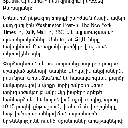
Sputnik Արմենիայի հետ զրույցում ընդգծեց
Բադալյանը։
Երևանում ընթացող բողոքի շարժման մասին ավելի
վաղ գրել էին Washington Post–ը, The New York
Times–ը, Daily Mail–ը, BBC–ն և այլ առաջատար
պարբերականներ։ Արևմտյան ԶԼՄ–ները
նախկինում, Բադալյանի կարծիքով, այսքան
ակտիվ չեն եղել։
Փորձագետը նաև հայտարարեց բողոքի գրագետ
մշակված սցենարի մասին։ Ներկայիս ակցիաներն,
ըստ նրա, առանձնանում են համակարգման բարձր
մակարդակով և փոքր մոբիլ խմբերի սերտ
փոխգործակցությամբ։ Այդ խմբերը գրեթե
հանկարծակի են հայտնվում` ոչ մի տեղից, արագ,
10-15 րոպեի ընթացքում, փակում են փողոցները`
կաթվածահար անելով ճանապարհային
երթևեկությունն ու մեծ խցանումներ առաջացնելով։