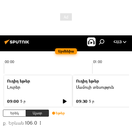
ՀԱՅ
Արմենիա
00:00
01:00
Ուղիղ եթեր
Ուղիղ եթեր
Լուրեր
Մամուլի տեսություն
09:00
09:30
5 ր
5 ր
Երեկ
Այսօր
Եթեր
ք. Երևան
106.0