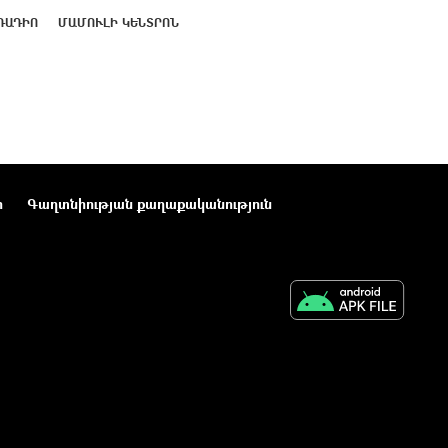
ՌԱԴԻՈ
ՄԱՄՈՒԼԻ ԿԵՆՏՐՈՆ
ր
Գաղտնիության քաղաքականություն