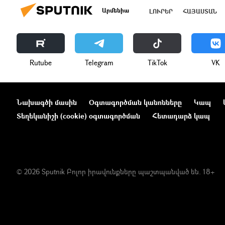
Արմենիա
ԼՈՒՐԵՐ
ՀԱՅԱՍՏԱՆ
Rutube
Telegram
ТikТоk
VK
Նախագծի մասին
Օգտագործման կանոնները
Կապ
Տեղեկանիշի (cookie) օգտագործման
Հետադարձ կապ
© 2026 Sputnik Բոլոր իրավունքները պաշտպանված են. 18+