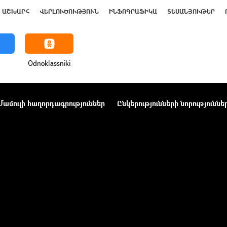
ԱՇԽԱՐՀ
ՎԵՐԼՈՒԾՈՒԹՅՈՒՆ
ԻՆՖՈԳՐԱՖԻԿԱ
ՏԵՍԱՆՅՈՒԹԵՐ
Odnoklassniki
Մամուլի հաղորդագրություններ
Ընկերությունների նորություննե