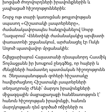
խոցված ժողովուրդների իրավունքներին և
չսպիացած հիշողություններին։
Շուրջ ութ տարի կառուցման թույլտվության
սպասող «Հիշատակի լապտերները»,
ժամանակավորապես հանգրվանելով Սուրբ
Ղազարում՝ Վենետիկի ժամանակակից արվեստի
փառատոնի շրջանակում, արժանացել էր Ոսկե
Առյուծ պատվավոր մրցանակին:
Շվեյցարիայում Հայաստանի դեսպանորդ Հասմիկ
Տոլմաջյանն իր խոսքում ընդգծեց, որ հայերի և
ժնևցիների համատեղ պատմական հիշողությունն
ու Ցեղասպանության զոհերի հիշատակը
հավերժացնող Հիշատակի լապտերների
տեղադրումը Ժնևի՝ մարդու իրավունքների
միջազգային մայրաքաղաքի հանձնառություն է՝
հանուն հիշողության իրավունքի, հանուն
մարդկության դեմ գործած ոճիրների ու