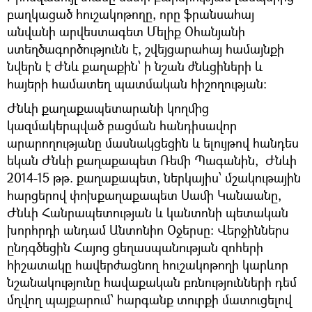
բաղկացած հուշակոթողը, որը ֆրանսահայ
անվանի արվեստագետ Մելիք Օհանյանի
ստեղծագործությունն է, շվեյցարահայ համայնքի
նվերն է Ժնև քաղաքին՝ ի նշան ժնևցիների և
հայերի համատեղ պատմական հիշողության:
Ժնևի քաղաքապետարանի կողմից
կազմակերպված բացման հանդիսավոր
արարողությանը մասնակցեցին և ելույթով հանդես
եկան Ժնևի քաղաքապետ Ռեմի Պագանին, Ժնևի
2014-15 թթ. քաղաքապետ, ներկայիս՝ մշակութային
հարցերով փոխքաղաքապետ Սամի Կանաանը,
Ժնևի Հանրապետության և կանտոնի պետական
խորհրդի անդամ Անտոնիո Օջերսը: Վերջիններս
ընդգծեցին Հայոց ցեղասպանության զոհերի
հիշատակը հավերժացնող հուշակոթողի կարևոր
նշանակությունը հավաքական բռնությունների դեմ
մղվող պայքարում՝ հարգանք տուրքի մատուցելով