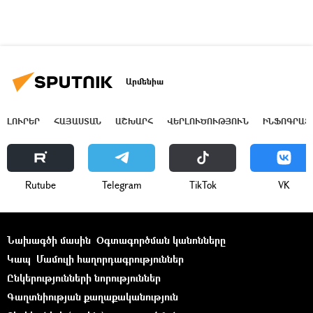
Արմենիա
ԼՈՒՐԵՐ
ՀԱՅԱՍՏԱՆ
ԱՇԽԱՐՀ
ՎԵՐԼՈՒԾՈՒԹՅՈՒՆ
ԻՆՖՈԳՐԱՖ
Rutube
Telegram
ТikТоk
VK
Նախագծի մասին
Օգտագործման կանոնները
Կապ
Մամուլի հաղորդագրություններ
Ընկերությունների նորություններ
Գաղտնիության քաղաքականություն