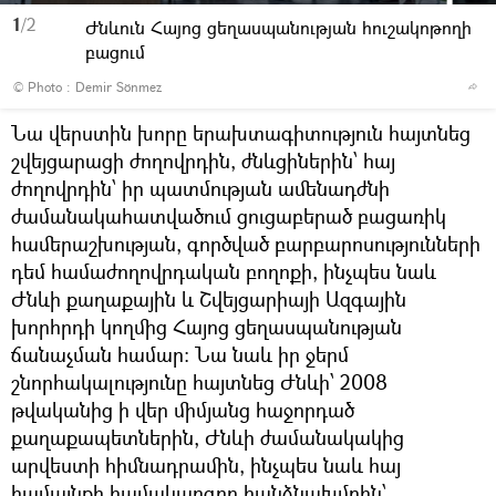
1
/2
Ժնևուն Հայոց ցեղասպանության հուշակոթողի
բացում
© Photo : Demir Sönmez
Նա վերստին խորը երախտագիտություն հայտնեց
շվեյցարացի ժողովրդին, ժնևցիներին՝ հայ
ժողովրդին՝ իր պատմության ամենադժնի
ժամանակահատվածում ցուցաբերած բացառիկ
համերաշխության, գործված բարբարոսությունների
դեմ համաժողովրդական բողոքի, ինչպես նաև
Ժնևի քաղաքային և Շվեյցարիայի Ազգային
խորհրդի կողմից Հայոց ցեղասպանության
ճանաչման համար: Նա նաև իր ջերմ
շնորհակալությունը հայտնեց Ժնևի՝ 2008
թվականից ի վեր միմյանց հաջորդած
քաղաքապետներին, Ժնևի ժամանակակից
արվեստի հիմնադրամին, ինչպես նաև հայ
համայնքի համակարգող հանձնախմբին՝