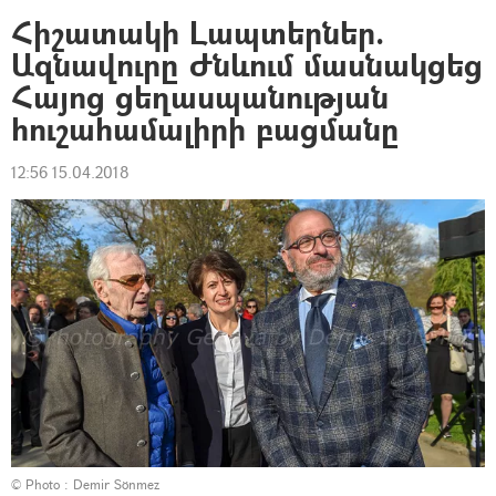
Հիշատակի Լապտերներ.
Ազնավուրը Ժնևում մասնակցեց
Հայոց ցեղասպանության
հուշահամալիրի բացմանը
12:56 15.04.2018
© Photo : Demir Sönmez