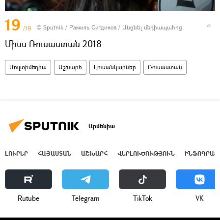
19
© Sputnik / Рамиль Ситдиков
/
Անցնել մեդիապահոց
/19
Միսս Ռուսաստան 2018
Մուլտիմեդիա
Աշխարհ
Լուսանկարներ
Ռուսաստան
Արմենիա
ԼՈՒՐԵՐ
ՀԱՅԱՍՏԱՆ
ԱՇԽԱՐՀ
ՎԵՐԼՈՒԾՈՒԹՅՈՒՆ
ԻՆՖՈԳՐԱՖ
Rutube
Telegram
ТikТоk
VK