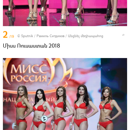
2
© Sputnik / Рамиль Ситдиков
/
Անցնել մեդիապահոց
/19
Միսս Ռուսաստան 2018