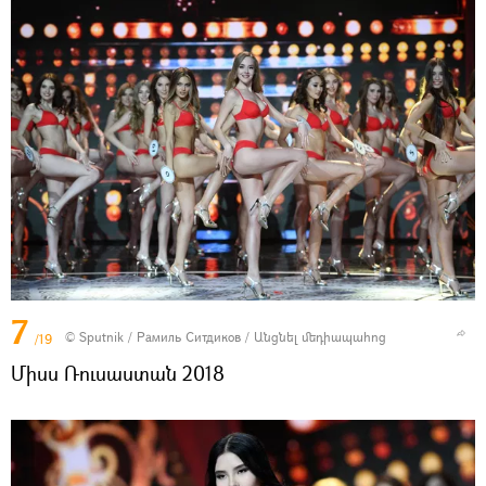
7
© Sputnik / Рамиль Ситдиков
/
Անցնել մեդիապահոց
/19
Միսս Ռուսաստան 2018