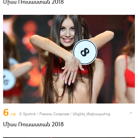
Միսս Ռուսաստան 2018
6
© Sputnik / Рамиль Ситдиков
/
Անցնել մեդիապահոց
/19
Միսս Ռուսաստան 2018