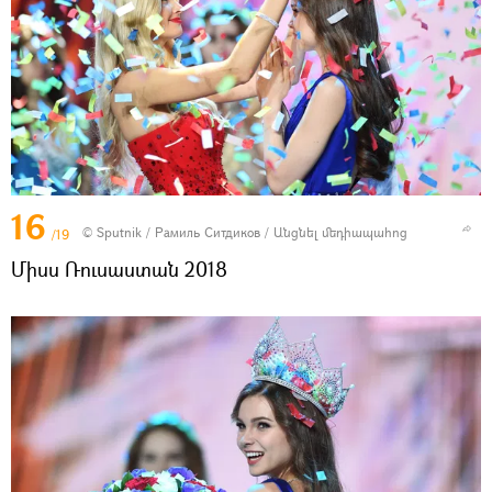
16
© Sputnik / Рамиль Ситдиков
/
Անցնել մեդիապահոց
/19
Միսս Ռուսաստան 2018