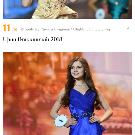
11
© Sputnik / Рамиль Ситдиков
/
Անցնել մեդիապահոց
/19
Միսս Ռուսաստան 2018