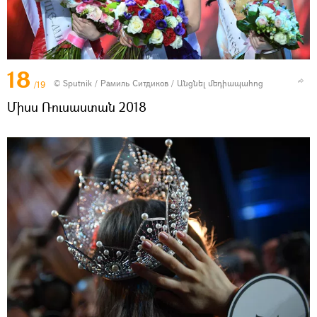
18
© Sputnik / Рамиль Ситдиков
/
Անցնել մեդիապահոց
/19
Միսս Ռուսաստան 2018