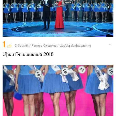
1
© Sputnik / Рамиль Ситдиков
/
Անցնել մեդիապահոց
/19
Միսս Ռուսաստան 2018