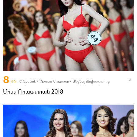
8
© Sputnik / Рамиль Ситдиков
/
Անցնել մեդիապահոց
/19
Միսս Ռուսաստան 2018