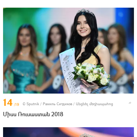
14
© Sputnik / Рамиль Ситдиков
/
Անցնել մեդիապահոց
/19
Միսս Ռուսաստան 2018