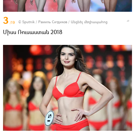
3
© Sputnik / Рамиль Ситдиков
/
Անցնել մեդիապահոց
/19
Միսս Ռուսաստան 2018