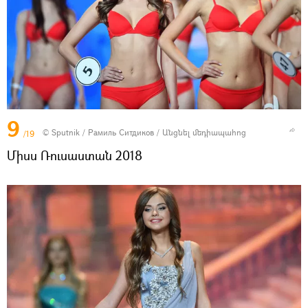
9
© Sputnik / Рамиль Ситдиков
/
Անցնել մեդիապահոց
/19
Միսս Ռուսաստան 2018