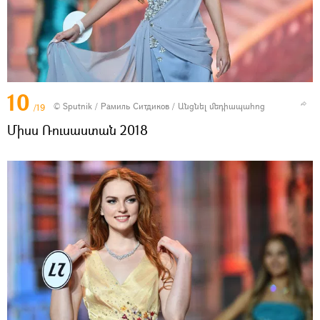
10
© Sputnik / Рамиль Ситдиков
/
Անցնել մեդիապահոց
/19
Միսս Ռուսաստան 2018