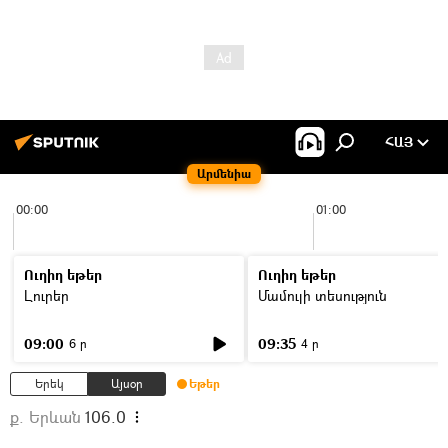
ՀԱՅ
Արմենիա
00:00
01:00
Ուղիղ եթեր
Ուղիղ եթեր
Լուրեր
Մամուլի տեսություն
09:00
09:35
6 ր
4 ր
Երեկ
Այսօր
Եթեր
ք. Երևան
106.0