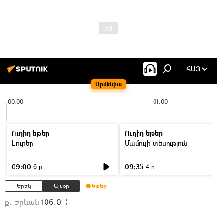
ՀԱՅ
Արմենիա
00:00
01:00
Ուղիղ եթեր
Ուղիղ եթեր
Լուրեր
Մամուլի տեսություն
09:00
09:35
6 ր
4 ր
Երեկ
Այսօր
Եթեր
ք. Երևան
106.0