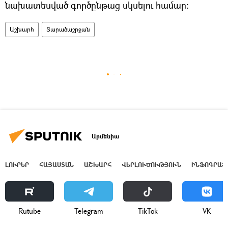
նախատեսված գործընթաց սկսելու համար։
Աշխարհ
Տարածաշրջան
Արմենիա
ԼՈՒՐԵՐ
ՀԱՅԱՍՏԱՆ
ԱՇԽԱՐՀ
ՎԵՐԼՈՒԾՈՒԹՅՈՒՆ
ԻՆՖՈԳՐԱՖ
Rutube
Telegram
ТikТоk
VK