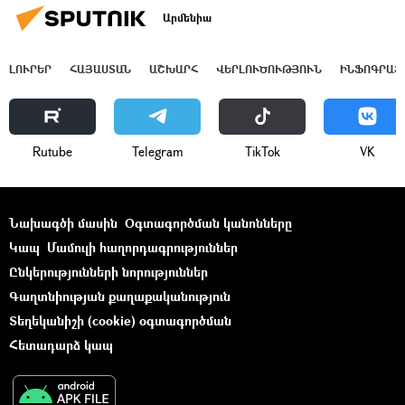
Արմենիա
ԼՈՒՐԵՐ
ՀԱՅԱՍՏԱՆ
ԱՇԽԱՐՀ
ՎԵՐԼՈՒԾՈՒԹՅՈՒՆ
ԻՆՖՈԳՐԱՖ
Rutube
Telegram
ТikТоk
VK
Նախագծի մասին
Օգտագործման կանոնները
Կապ
Մամուլի հաղորդագրություններ
Ընկերությունների նորություններ
Գաղտնիության քաղաքականություն
Տեղեկանիշի (cookie) օգտագործման
Հետադարձ կապ