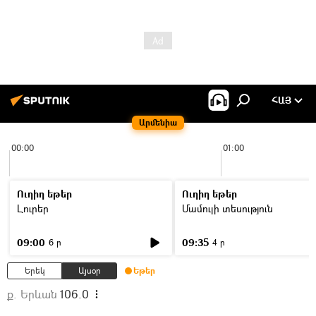
ՀԱՅ
Արմենիա
00:00
01:00
Ուղիղ եթեր
Ուղիղ եթեր
Լուրեր
Մամուլի տեսություն
09:00
09:35
6 ր
4 ր
Երեկ
Այսօր
Եթեր
ք. Երևան
106.0