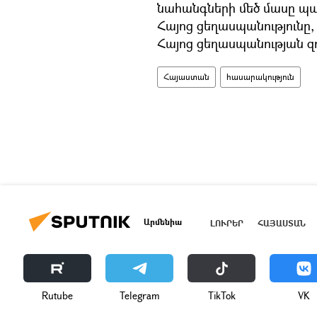
նահանգների մեծ մասը պ
Հայոց ցեղասպանությունը,
Հայոց ցեղասպանության զ
Հայաստան
հասարակություն
Արմենիա
ԼՈՒՐԵՐ
ՀԱՅԱՍՏԱՆ
Rutube
Telegram
ТikТоk
VK