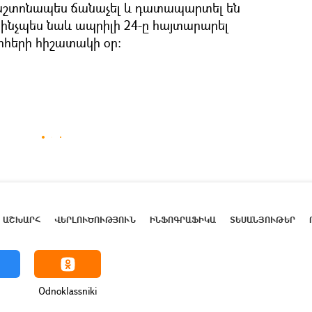
աշտոնապես ճանաչել և դատապարտել են
 ինչպես նաև ապրիլի 24-ը հայտարարել
ոհերի հիշատակի օր։
ԱՇԽԱՐՀ
ՎԵՐԼՈՒԾՈՒԹՅՈՒՆ
ԻՆՖՈԳՐԱՖԻԿԱ
ՏԵՍԱՆՅՈՒԹԵՐ
Odnoklassniki