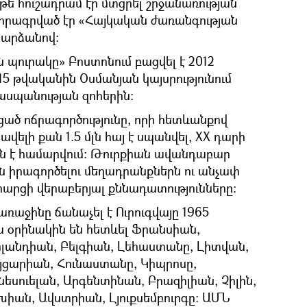
թե հուշադրամ էր մտցրել շրջանառության
փորագրված էր «Հայկական ժառանգության
 արձանով։
պուրակը» Բոստոնում բացվել է 2012
15 թվականին Օսմանյան կայսրությունում
սպանության զոհերին։
ցած ոճրագործությունը, որի հետևանքով
ավելի քան 1.5 մլն հայ է սպանվել, ХХ դարի
ն է համարվում։ Թուրքիան ավանդաբար
ւն իրագործելու մեղադրանքներն ու անչափ
 հարցի վերաբերյալ քննադատությունները։
առաջինը ճանաչել է Ուրուգվայը 1965
ա օրինակին են հետևել Ֆրանսիան,
լանդիան, Բելգիան, Լեհաստանը, Լիտվան,
եյցարիան, Հունաստանը, Կիպրոսը,
եսուելան, Արգենտինան, Բրազիլիան, Չիլին,
խիան, Ավստրիան, Լյուքսեմբուրգը։ ԱՄՆ