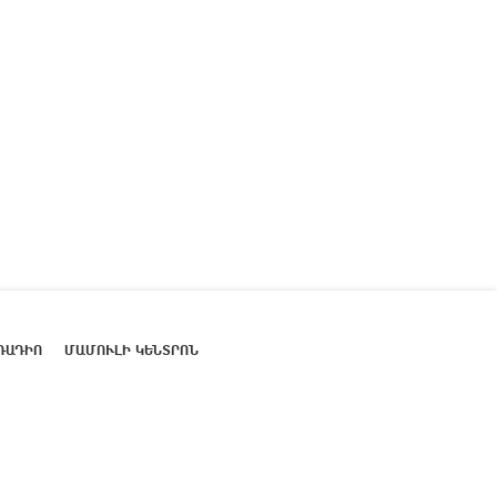
ՌԱԴԻՈ
ՄԱՄՈՒԼԻ ԿԵՆՏՐՈՆ