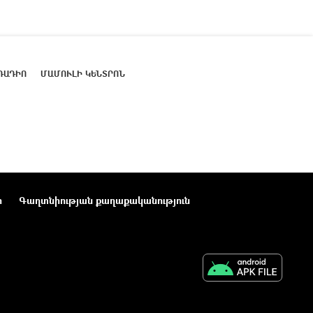
ՌԱԴԻՈ
ՄԱՄՈՒԼԻ ԿԵՆՏՐՈՆ
ր
Գաղտնիության քաղաքականություն