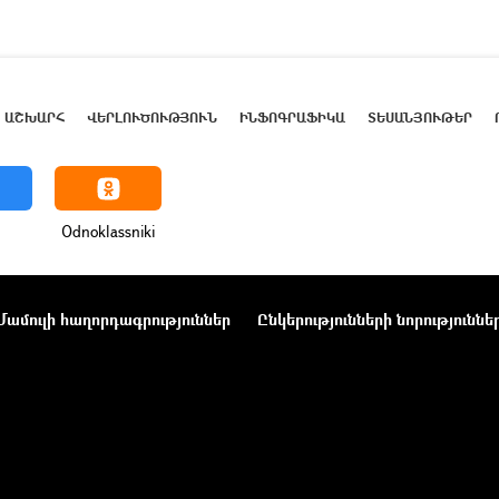
ԱՇԽԱՐՀ
ՎԵՐԼՈՒԾՈՒԹՅՈՒՆ
ԻՆՖՈԳՐԱՖԻԿԱ
ՏԵՍԱՆՅՈՒԹԵՐ
Odnoklassniki
Մամուլի հաղորդագրություններ
Ընկերությունների նորություննե