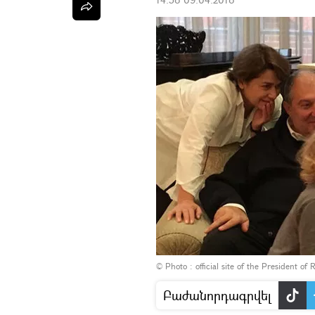
© Photo :
official site of the President of 
Բաժանորդագրվել