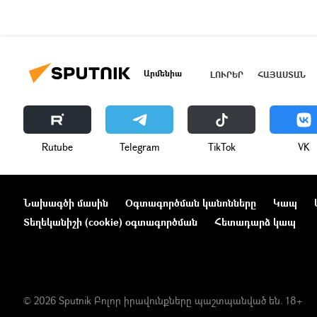
Արմենիա
ԼՈՒՐԵՐ
ՀԱՅԱՍՏԱՆ
Rutube
Telegram
ТikТоk
VK
Նախագծի մասին
Օգտագործման կանոնները
Կապ
Տեղեկանիշի (cookie) օգտագործման
Հետադարձ կապ
© 2026 Sputnik Բոլոր իրավունքները պաշտպանված են. 18+