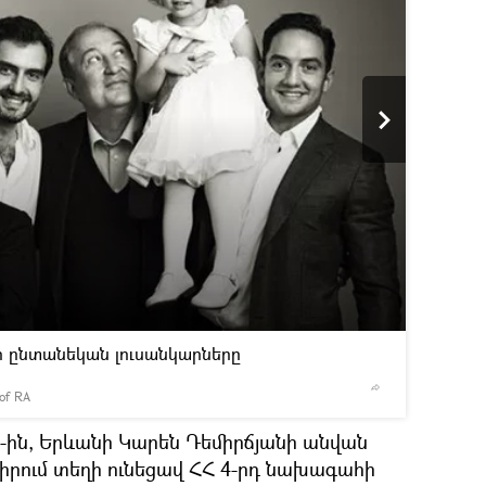
2
/4
ի ընտանեկան լուսանկարները
 of RA
© Photo 
 9-ին, Երևանի Կարեն Դեմիրճյանի անվան
րում տեղի ունեցավ ՀՀ 4-րդ նախագահի