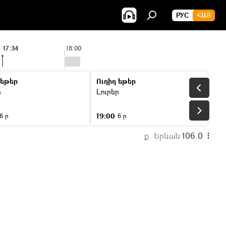
РУС
ՀԱՅ
17:34
18:00
19
 եթեր
Ուղիղ եթեր
ր
Լուրեր
19:00
6 ր
6 ր
ք. Երևան
106.0