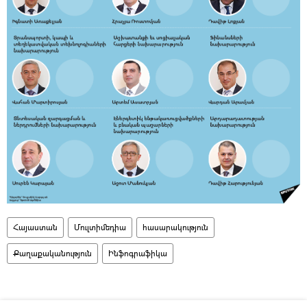
Հայաստան
Մուլտիմեդիա
հասարակություն
Քաղաքականություն
Ինֆոգրաֆիկա