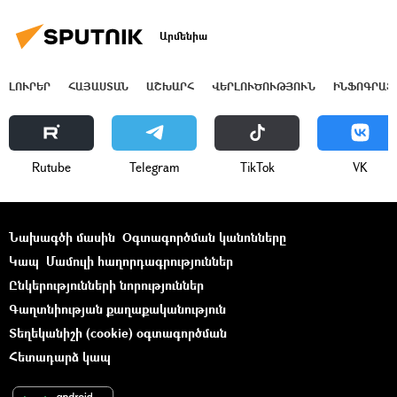
Արմենիա
ԼՈՒՐԵՐ
ՀԱՅԱՍՏԱՆ
ԱՇԽԱՐՀ
ՎԵՐԼՈՒԾՈՒԹՅՈՒՆ
ԻՆՖՈԳՐԱՖ
Rutube
Telegram
ТikТоk
VK
Նախագծի մասին
Օգտագործման կանոնները
Կապ
Մամուլի հաղորդագրություններ
Ընկերությունների նորություններ
Գաղտնիության քաղաքականություն
Տեղեկանիշի (cookie) օգտագործման
Հետադարձ կապ