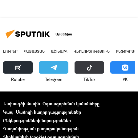
Արմենիա
ԼՈՒՐԵՐ
ՀԱՅԱՍՏԱՆ
ԱՇԽԱՐՀ
ՎԵՐԼՈՒԾՈՒԹՅՈՒՆ
ԻՆՖՈԳՐԱՖ
Rutube
Telegram
ТikТоk
VK
Նախագծի մասին
Օգտագործման կանոնները
Կապ
Մամուլի հաղորդագրություններ
Ընկերությունների նորություններ
Գաղտնիության քաղաքականություն
Տեղեկանիշի (cookie) օգտագործման