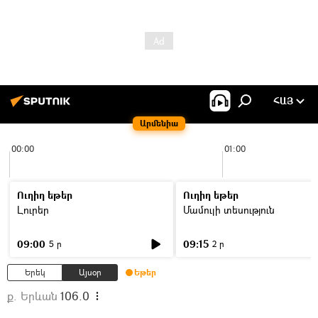
ՀԱՅ
Արմենիա
00:00
01:00
Ուղիղ եթեր
Ուղիղ եթեր
Լուրեր
Մամուլի տեսություն
09:00
09:15
5 ր
2 ր
Երեկ
Այսօր
Եթեր
ք. Երևան
106.0