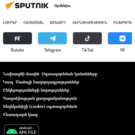
Արմենիա
ԼՈՒՐԵՐ
ՀԱՅԱՍՏԱՆ
ԱՇԽԱՐՀ
ՎԵՐԼՈՒԾՈՒԹՅՈՒՆ
ԻՆՖՈԳՐԱՖ
Rutube
Telegram
ТikТоk
VK
Նախագծի մասին
Օգտագործման կանոնները
Կապ
Մամուլի հաղորդագրություններ
Ընկերությունների նորություններ
Գաղտնիության քաղաքականություն
Տեղեկանիշի (cookie) օգտագործման
Հետադարձ կապ