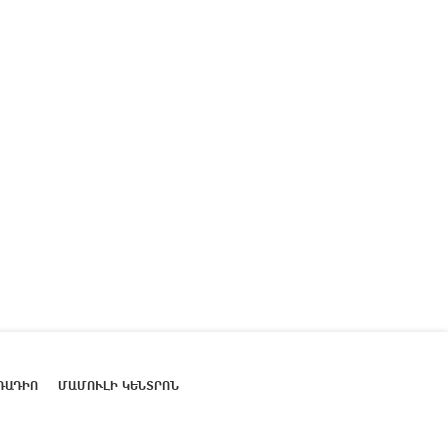
ՌԱԴԻՈ
ՄԱՄՈՒԼԻ ԿԵՆՏՐՈՆ