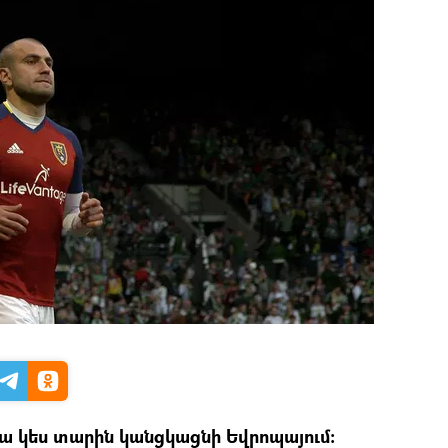
ա կես տարին կանցկացնի Եվրոպայում։