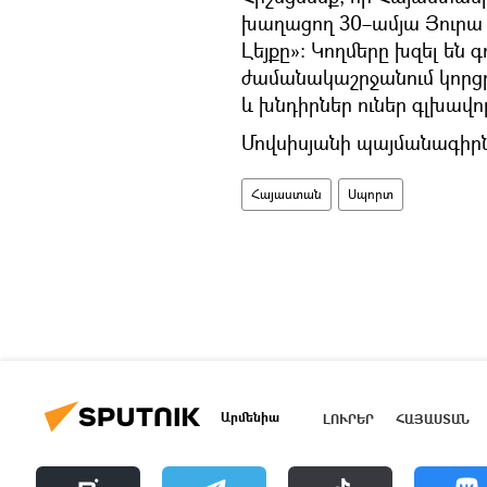
խաղացող 30–ամյա Յուրա Մ
Լեյքը»: Կողմերը խզել են
ժամանակաշրջանում կորցրե
և խնդիրներ ուներ գլխավո
Մովսիսյանի պայմանագիրն
Հայաստան
Սպորտ
Արմենիա
ԼՈՒՐԵՐ
ՀԱՅԱՍՏԱՆ