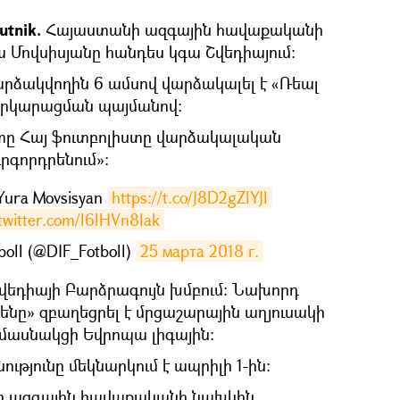
tnik.
Հայաստանի ազգային հավաքականի
 Մովսիսյանը հանդես կգա Շվեդիայում:
արձակվողին 6 ամսով վարձակալել է «Ռեալ
 երկարացման պայմանով։
տը Հայ ֆուտբոլիստը վարձակալական
րգորդրենում»:
 Yura Movsisyan
https://t.co/J8D2gZlYJl
.twitter.com/l6lHVn8lak
oll (@DIF_Fotboll)
25 марта 2018 г.
Շվեդիայի Բարձրագույն խմբում: Նախորդ
ենը» զբաղեցրել է մրցաշարային աղյուսակի
կմասնակցի Եվրոպա լիգային:
ությունը մեկնարկում է ապրիլի 1-ին:
նի ազգային հավաքականի նախկին