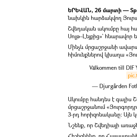
ԵՐԵՎԱՆ, 26 մարտի — Spu
նախկին հարձակվող Յուրա
Շվեդական ակումբը հայ հ
Սոլթ–Լեյքից»` հնարավոր
Մինչև մրցաշրջանի ավար
հիմունքներով կխաղա «Յու
Välkommen till DIF
pic
— Djurgården Fotb
Ակումբը հանդես է գալիս 
մրցաշրջանում «Յուրգորդր
3-րդ հորիզոնականը։ Այն 
Նշենք, որ Շվեդիայի առաջն
Հիշեցնենք, որ Հայաստա