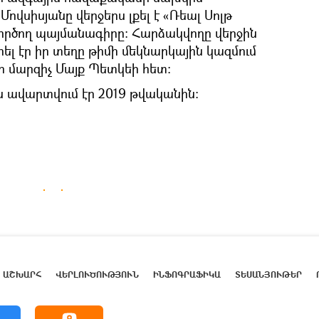
ովսիսյանը վերջերս լքել է «Ռեալ Սոլթ
 գործող պայմանագիրը: Հարձակվողը վերջին
լ էր իր տեղը թիմի մեկնարկային կազմում
ր մարզիչ Մայք Պետկեի հետ:
 ավարտվում էր 2019 թվականին:
ԱՇԽԱՐՀ
ՎԵՐԼՈՒԾՈՒԹՅՈՒՆ
ԻՆՖՈԳՐԱՖԻԿԱ
ՏԵՍԱՆՅՈՒԹԵՐ