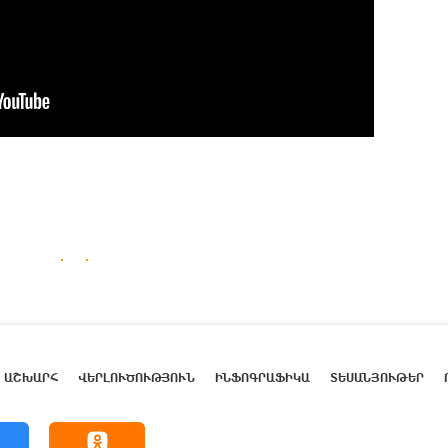
ԱՇԽԱՐՀ
ՎԵՐԼՈՒԾՈՒԹՅՈՒՆ
ԻՆՖՈԳՐԱՖԻԿԱ
ՏԵՍԱՆՅՈՒԹԵՐ