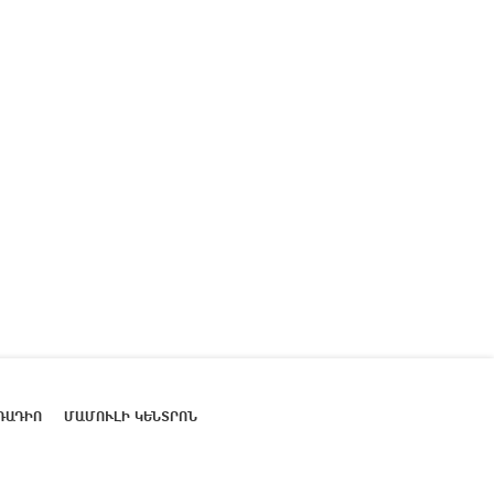
ՌԱԴԻՈ
ՄԱՄՈՒԼԻ ԿԵՆՏՐՈՆ