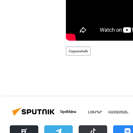
Հայաստան
Արմենիա
ԼՈՒՐԵՐ
ՀԱՅԱՍՏԱՆ