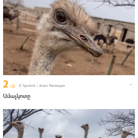
2
© Sputnik / Aram Nersesyan
/23
Ամաչկոտը