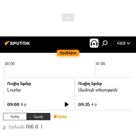
ՀԱՅ
Արմենիա
00:00
01:00
Ուղիղ եթեր
Ուղիղ եթեր
Լուրեր
Մամուլի տեսություն
09:00
09:35
6 ր
4 ր
Երեկ
Այսօր
Եթեր
ք. Երևան
106.0