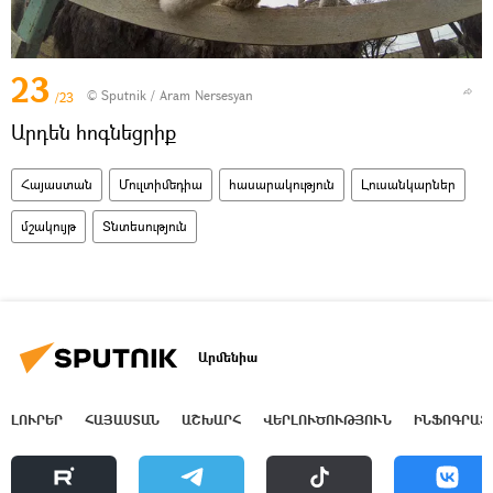
23
© Sputnik / Aram Nersesyan
/23
Արդեն հոգնեցրիք
Հայաստան
Մուլտիմեդիա
հասարակություն
Լուսանկարներ
մշակույթ
Տնտեսություն
Արմենիա
ԼՈՒՐԵՐ
ՀԱՅԱՍՏԱՆ
ԱՇԽԱՐՀ
ՎԵՐԼՈՒԾՈՒԹՅՈՒՆ
ԻՆՖՈԳՐԱՖ