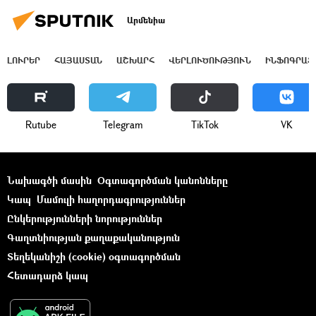
Արմենիա
ԼՈՒՐԵՐ
ՀԱՅԱՍՏԱՆ
ԱՇԽԱՐՀ
ՎԵՐԼՈՒԾՈՒԹՅՈՒՆ
ԻՆՖՈԳՐԱՖ
Rutube
Telegram
ТikТоk
VK
Նախագծի մասին
Օգտագործման կանոնները
Կապ
Մամուլի հաղորդագրություններ
Ընկերությունների նորություններ
Գաղտնիության քաղաքականություն
Տեղեկանիշի (cookie) օգտագործման
Հետադարձ կապ