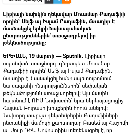
Լիբիայի նախկին ղեկավար Մուամար Քադաֆիի
որդին՝ Սեյֆ ալ Իսլամ Քադաֆին, մտադիր Է
մասնակցել երկրի նախագահական
ընտրություններին` առաջադրելով իր
թեկնածությունը։
ԵՐԵՎԱՆ, 19 մարտի — Sputnik.
Լիբիայի
սպանված առաջնորդ, գնդապետ Մուամար
Քադաֆիի որդին` Սեյֆ ալ Իսլամ Քադաֆին,
մտադիր է մասնակցել հանրապետութունում
նախագահի ընտրություններին` սեփական
թեկնածությունն առաջադրելով։ Այս մասին
հայտնում է ՌԻԱ Նովոստին` նրա ներկայացուցիչ
Հայման Բուրասի խոսքերին հղում անելով։
Նախորդ տարվա դեկտեմբերին Քադաֆիների
ընտանիքի մամուլի քարտուղար Բասեմ ալ Հաշիմի
ալ Սուլը ՌԻԱ Նովոստիին տեղեկացրել է, որ