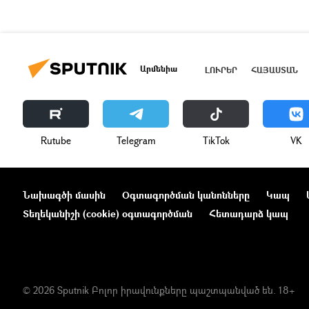
Արմենիա
ԼՈՒՐԵՐ
ՀԱՅԱՍՏԱՆ
Rutube
Telegram
ТikТоk
VK
Նախագծի մասին
Օգտագործման կանոնները
Կապ
Տեղեկանիշի (cookie) օգտագործման
Հետադարձ կապ
© 2026 Sputnik Բոլոր իրավունքները պաշտպանված են. 18+