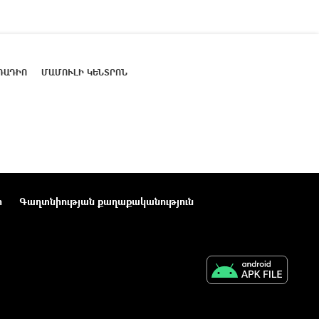
ՌԱԴԻՈ
ՄԱՄՈՒԼԻ ԿԵՆՏՐՈՆ
ր
Գաղտնիության քաղաքականություն