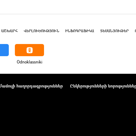
ԱՇԽԱՐՀ
ՎԵՐԼՈՒԾՈՒԹՅՈՒՆ
ԻՆՖՈԳՐԱՖԻԿԱ
ՏԵՍԱՆՅՈՒԹԵՐ
Odnoklassniki
Մամուլի հաղորդագրություններ
Ընկերությունների նորություննե