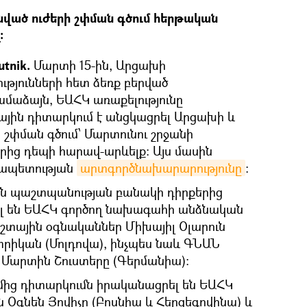
ված ուժերի շփման գծում հերթական
։
tnik.
Մարտի 15-ին, Արցախի
թյունների հետ ձեռք բերված
մաձայն, ԵԱՀԿ առաքելությունը
յին դիտարկում է անցկացրել Արցախի և
 շփման գծում՝ Մարտունու շրջանի
ից դեպի հարավ-արևելք։ Այս մասին
րապետության
արտգործնախարարությունը
։
ն պաշտպանության բանակի դիրքերից
լ են ԵԱՀԿ գործող նախագահի անձնական
աշտային օգնականներ Միխայիլ Օլարուն
տրիկան (Մոլդովա), ինչպես նաև ԳՆԱՆ
Մարտին Շուստերը (Գերմանիա)։
մից դիտարկումն իրականացրել են ԵԱՀԿ
Օգնեն Յովիչը (Բոսնիա և Հերցեգովինա) և