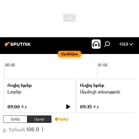
ՀԱՅ
Արմենիա
00:00
01:00
Ուղիղ եթեր
Ուղիղ եթեր
Լուրեր
Մամուլի տեսություն
09:00
09:35
6 ր
4 ր
Երեկ
Այսօր
Եթեր
ք. Երևան
106.0