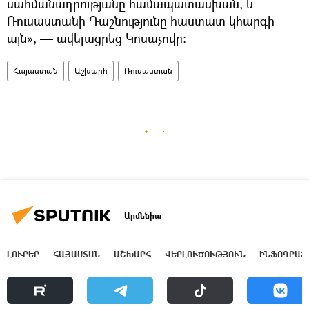
սահմանադրությանը համապատասխան, և
Ռուսաստանի Դաշնությունը հաստատ կհարգի
այն», — ավելացրեց Կոսաչովը։
Հայաստան
Աշխարհ
Ռուսաստան
Արմենիա
ԼՈՒՐԵՐ
ՀԱՅԱՍՏԱՆ
ԱՇԽԱՐՀ
ՎԵՐԼՈՒԾՈՒԹՅՈՒՆ
ԻՆՖՈԳՐԱՖ