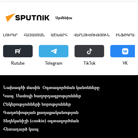
Արմենիա
ԼՈՒՐԵՐ
ՀԱՅԱՍՏԱՆ
ԱՇԽԱՐՀ
ՎԵՐԼՈՒԾՈՒԹՅՈՒՆ
ԻՆՖՈԳՐԱՖ
Rutube
Telegram
ТikТоk
VK
Նախագծի մասին
Օգտագործման կանոնները
Կապ
Մամուլի հաղորդագրություններ
Ընկերությունների նորություններ
Գաղտնիության քաղաքականություն
Տեղեկանիշի (cookie) օգտագործման
Հետադարձ կապ