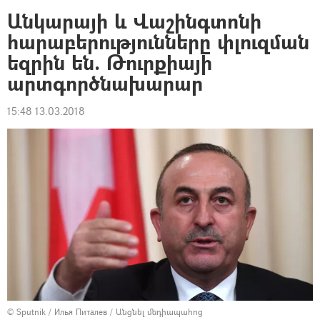
Անկարայի և Վաշինգտոնի
հարաբերությունները փլուզման
եզրին են. Թուրքիայի
արտգործնախարար
15:48 13.03.2018
© Sputnik / Илья Питалев
/
Անցնել մեդիապահոց