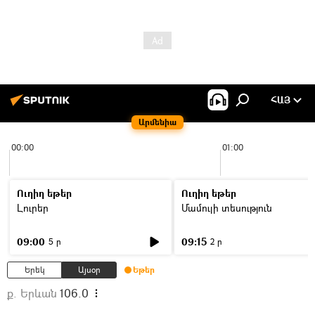
ՀԱՅ
Արմենիա
00:00
01:00
Ուղիղ եթեր
Ուղիղ եթեր
Լուրեր
Մամուլի տեսություն
09:00
09:15
5 ր
2 ր
Երեկ
Այսօր
Եթեր
ք. Երևան
106.0