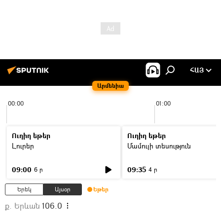
ՀԱՅ
Արմենիա
00:00
01:00
Ուղիղ եթեր
Ուղիղ եթեր
Լուրեր
Մամուլի տեսություն
09:00
09:35
6 ր
4 ր
Երեկ
Այսօր
Եթեր
ք. Երևան
106.0