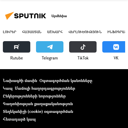
Արմենիա
ԼՈՒՐԵՐ
ՀԱՅԱՍՏԱՆ
ԱՇԽԱՐՀ
ՎԵՐԼՈՒԾՈՒԹՅՈՒՆ
ԻՆՖՈԳՐԱՖ
Rutube
Telegram
ТikТоk
VK
Նախագծի մասին
Օգտագործման կանոնները
Կապ
Մամուլի հաղորդագրություններ
Ընկերությունների նորություններ
Գաղտնիության քաղաքականություն
Տեղեկանիշի (cookie) օգտագործման
Հետադարձ կապ