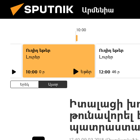
Արմենիա
10:00
Ուղիղ եթեր
Ուղիղ եթեր
Լուրեր
Լուրեր
Եթեր
10:00
12:00
0 ր
46 ր
Երեկ
Այսօր
Իտալացի խո
թունավորել
պատրաստած
17:40 09.03.2018
(Թարմացված է: