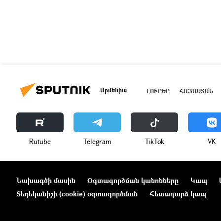
Արմենիա
ԼՈՒՐԵՐ
ՀԱՅԱՍՏԱՆ
Rutube
Telegram
ТikТоk
VK
Նախագծի մասին
Օգտագործման կանոնները
Կապ
Տեղեկանիշի (cookie) օգտագործման
Հետադարձ կապ