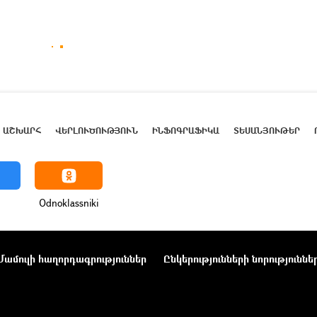
ԱՇԽԱՐՀ
ՎԵՐԼՈՒԾՈՒԹՅՈՒՆ
ԻՆՖՈԳՐԱՖԻԿԱ
ՏԵՍԱՆՅՈՒԹԵՐ
Odnoklassniki
Մամուլի հաղորդագրություններ
Ընկերությունների նորություննե