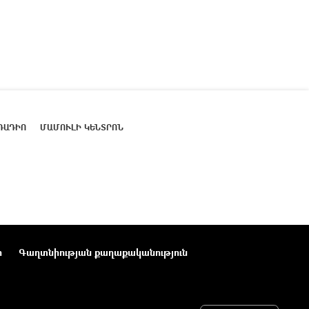
ՌԱԴԻՈ
ՄԱՄՈՒԼԻ ԿԵՆՏՐՈՆ
ր
Գաղտնիության քաղաքականություն