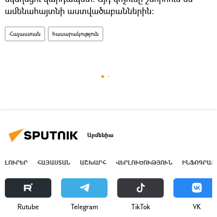
ամենահայտնի աստվածաբաններին։
Հայաստան
հասարակություն
Արմենիա
ԼՈՒՐԵՐ
ՀԱՅԱՍՏԱՆ
ԱՇԽԱՐՀ
ՎԵՐԼՈՒԾՈՒԹՅՈՒՆ
ԻՆՖՈԳՐԱՖ
Rutube
Telegram
ТikТоk
VK