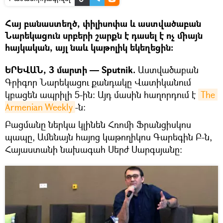
Հայ բանաստեղծ, փիլիսոփա և աստվածաբան
Նարեկացուն սրբերի շարքն է դասել է ոչ միայն
հայկական, այլ նաև կաթոլիկ եկեղեցին։
ԵՐԵՎԱՆ, 3 մարտի — Sputnik.
Աստվածաբան
Գրիգոր Նարեկացու քանդակը Վատիկանում
կբացեն ապրիլի 5-ին։ Այդ մասին հաղորդում է
The 
Armenian Weekly
-ն։
Բացմանը ներկա կլինեն Հռոմի Ֆրանցիսկոս
պապը, Ամենայն հայոց կաթողիկոս Գարեգին Բ-ն,
Հայաստանի նախագահ Սերժ Սարգսյանը։