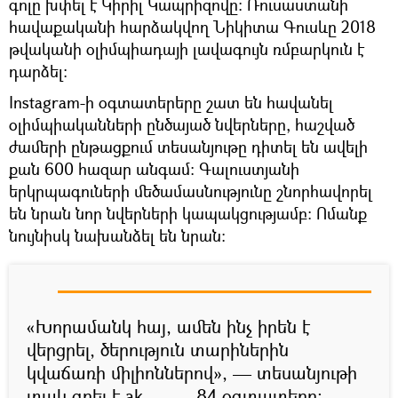
գոլը խփել է Կիրիլ Կապրիզովը։ Ռուսաստանի
հավաքականի հարձակվող Նիկիտա Գուսևը 2018
թվականի օլիմպիադայի լավագույն ռմբարկուն է
դարձել։
Instagram-ի օգտատերերը շատ են հավանել
օլիմպիականների ընծայած նվերները, հաշված
ժամերի ընթացքում տեսանյութը դիտել են ավելի
քան 600 հազար անգամ։ Գալուստյանի
երկրպագուների մեծամասնությունը շնորհավորել
են նրան նոր նվերների կապակցությամբ։ Ոմանք
նույնիսկ նախանձել են նրան։
«Խորամանկ հայ, ամեն ինչ իրեն է
վերցրել, ծերություն տարիներին
կվաճառի միլիոններով», — տեսանյութի
տակ գրել է ak______84 օգտատերը։