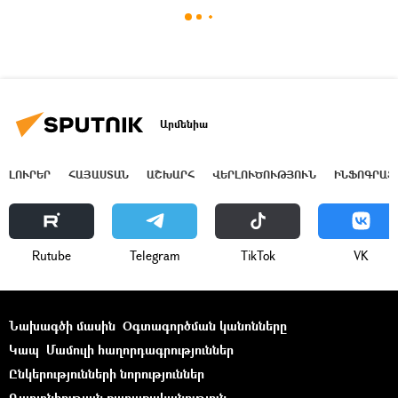
Արմենիա
ԼՈՒՐԵՐ
ՀԱՅԱՍՏԱՆ
ԱՇԽԱՐՀ
ՎԵՐԼՈՒԾՈՒԹՅՈՒՆ
ԻՆՖՈԳՐԱՖ
Rutube
Telegram
ТikТоk
VK
Նախագծի մասին
Օգտագործման կանոնները
Կապ
Մամուլի հաղորդագրություններ
Ընկերությունների նորություններ
Գաղտնիության քաղաքականություն