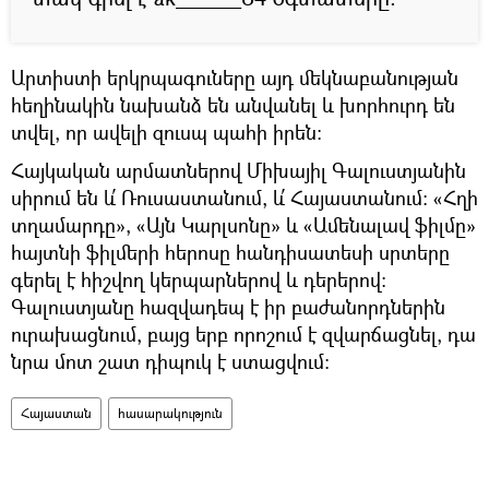
Արտիստի երկրպագուները այդ մեկնաբանության
հեղինակին նախանձ են անվանել և խորհուրդ են
տվել, որ ավելի զուսպ պահի իրեն։
Հայկական արմատներով Միխայիլ Գալուստյանին
սիրում են և՛ Ռուսաստանում, և՛ Հայաստանում։ «Հղի
տղամարդը», «Այն Կարլսոնը» և «Ամենալավ ֆիլմը»
հայտնի ֆիլմերի հերոսը հանդիսատեսի սրտերը
գերել է հիշվող կերպարներով և դերերով։
Գալուստյանը հազվադեպ է իր բաժանորդներին
ուրախացնում, բայց երբ որոշում է զվարճացնել, դա
նրա մոտ շատ դիպուկ է ստացվում։
Հայաստան
հասարակություն