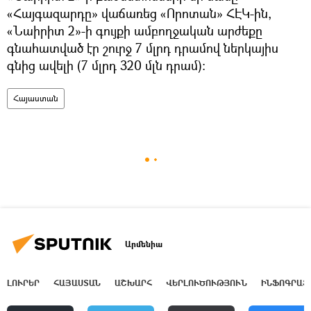
«Հայգազարդը» վաճառեց «Որոտան» ՀԷԿ-ին,
«Նաիրիտ 2»-ի գույքի ամբողջական արժեքը
գնահատված էր շուրջ 7 մլրդ դրամով ներկայիս
գնից ավելի (7 մլրդ 320 մլն դրամ)։
Հայաստան
Արմենիա
ԼՈՒՐԵՐ
ՀԱՅԱՍՏԱՆ
ԱՇԽԱՐՀ
ՎԵՐԼՈՒԾՈՒԹՅՈՒՆ
ԻՆՖՈԳՐԱՖ