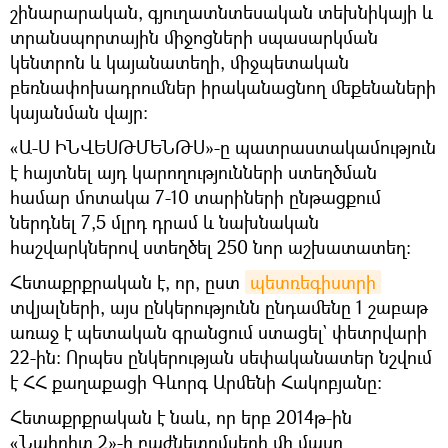
շինարարական, գյուղատնտեսական տեխնիկայի և
տրանսպորտային միջոցների սպասարկման
կենտրոն և կայանատեղի, միջպետական
բեռնափոխադրումներ իրականացնող մեքենաների
կայանման վայր:
«Ա-Ս ԻՆՎԵՍԹՄԵՆԹՍ»-ը պատրաստակամություն
է հայտնել այդ կարողությունների ստեղծման
համար մոտակա 7-10 տարիների ընթացքում
ներդնել 7,5 մլրդ դրամ և նախնական
հաշվարկներով ստեղծել 250 նոր աշխատատեղ:
Հետաքրքրական է, որ, ըստ
պետռեգիստրի
տվյալների, այս ընկերությունն ընդամենը 1 շաբաթ
առաջ է պետական գրանցում ստացել` փետրվարի
22-ին։ Որպես ընկերության սեփականատեր նշվում
է ՀՀ քաղաքացի Գևորգ Արմենի Հակոբյանը։
Հետաքրքրական է նաև, որ երբ 2014թ-ին
«Նաիրիտ 2»-ի բաժնետոմսերի մի մասը