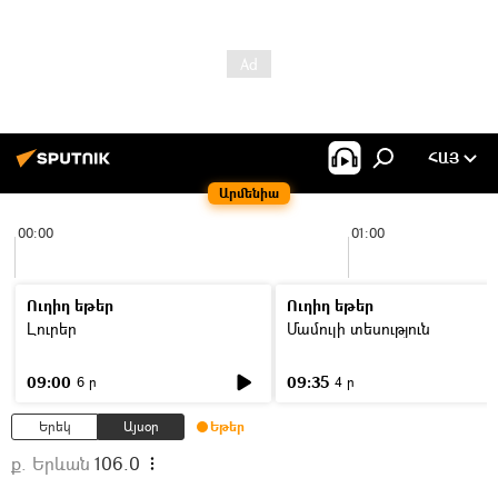
ՀԱՅ
Արմենիա
00:00
01:00
Ուղիղ եթեր
Ուղիղ եթեր
Լուրեր
Մամուլի տեսություն
09:00
09:35
6 ր
4 ր
Երեկ
Այսօր
Եթեր
ք. Երևան
106.0