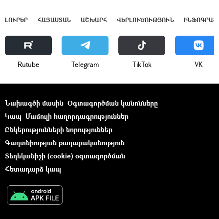
ԼՈՒՐԵՐ
ՀԱՅԱՍՏԱՆ
ԱՇԽԱՐՀ
ՎԵՐԼՈՒԾՈՒԹՅՈՒՆ
ԻՆՖՈԳՐԱՖ
Rutube
Telegram
ТikТоk
VK
Նախագծի մասին
Օգտագործման կանոնները
Կապ
Մամուլի հաղորդագրություններ
Ընկերությունների նորություններ
Գաղտնիության քաղաքականություն
Տեղեկանիշի (cookie) օգտագործման
Հետադարձ կապ