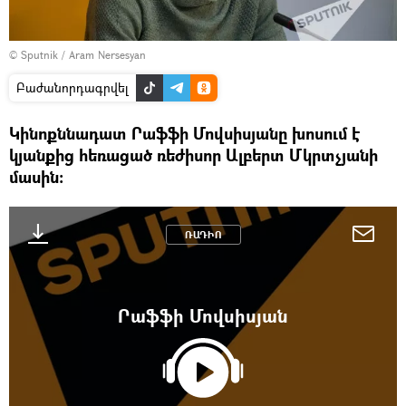
© Sputnik / Aram Nersesyan
Բաժանորդագրվել
Կինոքննադատ Րաֆֆի Մովսիսյանը խոսում է
կյանքից հեռացած ռեժիսոր Ալբերտ Մկրտչյանի
մասին։
ՌԱԴԻՈ
Րաֆֆի Մովսիսյան