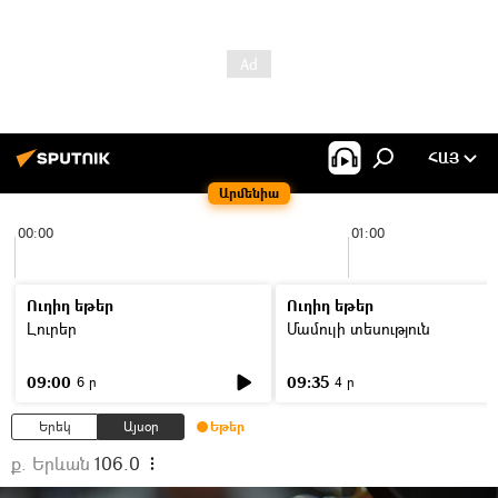
ՀԱՅ
Արմենիա
00:00
01:00
Ուղիղ եթեր
Ուղիղ եթեր
Լուրեր
Մամուլի տեսություն
09:00
09:35
6 ր
4 ր
Երեկ
Այսօր
Եթեր
ք. Երևան
106.0