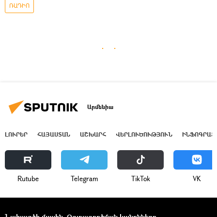
ՌԱԴԻՈ
Արմենիա
ԼՈՒՐԵՐ
ՀԱՅԱՍՏԱՆ
ԱՇԽԱՐՀ
ՎԵՐԼՈՒԾՈՒԹՅՈՒՆ
ԻՆՖՈԳՐԱՖ
Rutube
Telegram
ТikТоk
VK
Նախագծի մասին
Օգտագործման կանոնները