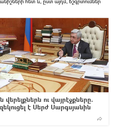
նիշների հետ և, ըստ այդմ, ճշգրտումներ
 վերելքներն ու վայրէջքները.
զեկուցել է Սերժ Սարգսյանին