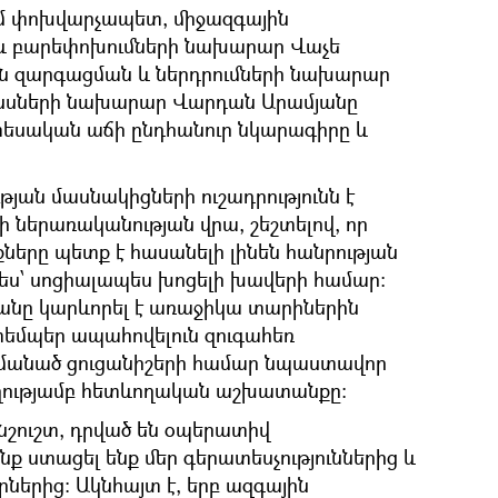
մ փոխվարչապետ, միջազգային
և բարեփոխումների նախարար Վաչե
ն զարգացման և ներդրումների նախարար
անսների նախարար Վարդան Արամյանը
նտեսական աճի ընդհանուր նկարագիրը և
ան մասնակիցների ուշադրությունն է
 ներառականության վրա, շեշտելով, որ
ները պետք է հասանելի լինեն հանրության
ես՝ սոցիալապես խոցելի խավերի համար:
յանը կարևորել է առաջիկա տարիներին
եմպեր ապահովելուն զուգահեռ
մանած ցուցանիշերի համար նպաստավոր
ղղությամբ հետևողական աշխատանքը:
անշուշտ, դրված են օպերատիվ
ենք ստացել ենք մեր գերատեսչություններից և
րներից: Ակնհայտ է, երբ ազգային