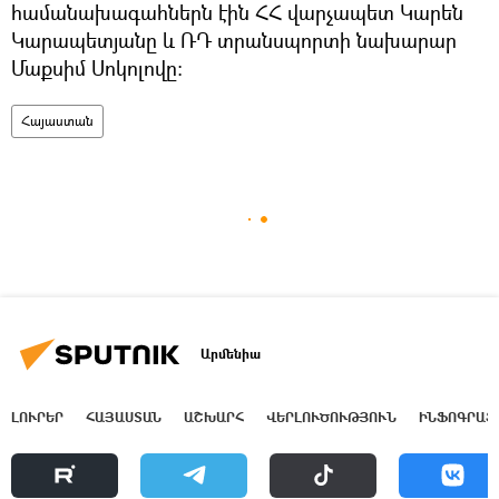
համանախագահներն էին ՀՀ վարչապետ Կարեն
Կարապետյանը և ՌԴ տրանսպորտի նախարար
Մաքսիմ Սոկոլովը։
Հայաստան
Արմենիա
ԼՈՒՐԵՐ
ՀԱՅԱՍՏԱՆ
ԱՇԽԱՐՀ
ՎԵՐԼՈՒԾՈՒԹՅՈՒՆ
ԻՆՖՈԳՐԱՖ