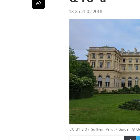
13:35 21.02.2018
CC BY 2.0
/
Guilhem Vellut
/
Garden @ Qua