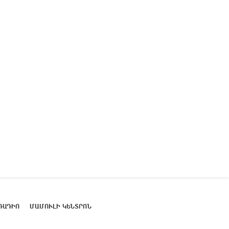
ՌԱԴԻՈ
ՄԱՄՈՒԼԻ ԿԵՆՏՐՈՆ