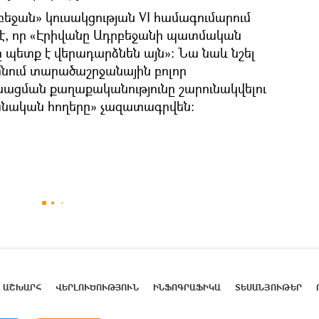
եջան» կուսակցության VI համագումարում
 է, որ «Էրիվանը Ադրբեջանի պատմական
ը պետք է վերադարձնեն այն»։ Նա նաև նշել
 մնում տարածաշրջանային բոլոր
ւսացման քաղաքականությունը շարունակվելու
ջանական հողերը» չազատագրվեն։
ԱՇԽԱՐՀ
ՎԵՐԼՈՒԾՈՒԹՅՈՒՆ
ԻՆՖՈԳՐԱՖԻԿԱ
ՏԵՍԱՆՅՈՒԹԵՐ