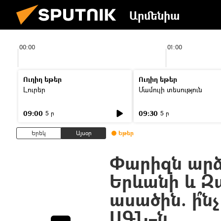
Արմենիա
00:00
01:00
Ուղիղ եթեր
Ուղիղ եթեր
Լուրեր
Մամուլի տեսություն
09:00
09:30
5 ր
5 ր
Երեկ
Այսօր
Եթեր
Փարիզն արձ
Երևանի և Զ
ասածին. ի՞ն
ԱԳՆ–ն