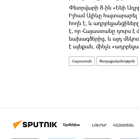
Փետրվարի 8-ին «Ենի Ադրբ
Իլհամ Ալիևը հայտարարել
հողն է, և ադրբեջանցիներ
է, որ Հայաստանը դուրս է
նախագծերից, և այդ մեկո
է այնքան, մինչև «ադրբե
Հայաստան
Քաղաքականություն
Արմենիա
ԼՈՒՐԵՐ
ՀԱՅԱՍՏԱՆ