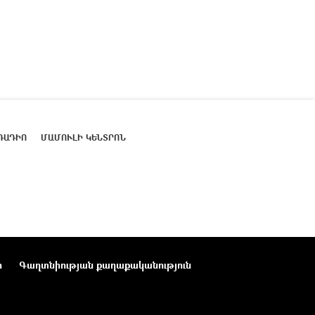
ՌԱԴԻՈ
ՄԱՄՈՒԼԻ ԿԵՆՏՐՈՆ
ր
Գաղտնիության քաղաքականություն