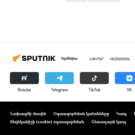
Արմենիա
ԼՈՒՐԵՐ
ՀԱՅԱՍՏԱՆ
Rutube
Telegram
ТikТоk
VK
Նախագծի մասին
Օգտագործման կանոնները
Կապ
Տեղեկանիշի (cookie) օգտագործման
Հետադարձ կապ