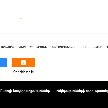
ԱՇԽԱՐՀ
ՎԵՐԼՈՒԾՈՒԹՅՈՒՆ
ԻՆՖՈԳՐԱՖԻԿԱ
ՏԵՍԱՆՅՈՒԹԵՐ
Odnoklassniki
Մամուլի հաղորդագրություններ
Ընկերությունների նորություննե