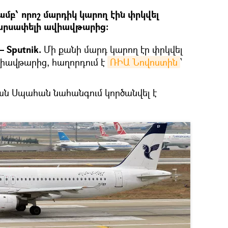
մբ՝ որոշ մարդիկ կարող էին փրկվել
սարսափելի ավիավթարից։
 Sputnik.
Մի քանի մարդ կարող էր փրկվել
վիավթարից, հաղորդում է
ՌԻԱ Նովոստին
՝
ն Սպահան նահանգում կործանվել է