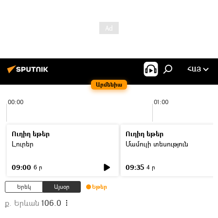
ՀԱՅ
Արմենիա
00:00
01:00
Ուղիղ եթեր
Ուղիղ եթեր
Լուրեր
Մամուլի տեսություն
09:00
09:35
6 ր
4 ր
Երեկ
Այսօր
Եթեր
ք. Երևան
106.0