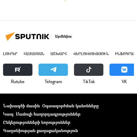
Արմենիա
ԼՈՒՐԵՐ
ՀԱՅԱՍՏԱՆ
ԱՇԽԱՐՀ
ՎԵՐԼՈՒԾՈՒԹՅՈՒՆ
ԻՆՖՈԳՐԱՖ
Rutube
Telegram
ТikТоk
VK
Նախագծի մասին
Օգտագործման կանոնները
Կապ
Մամուլի հաղորդագրություններ
Ընկերությունների նորություններ
Գաղտնիության քաղաքականություն