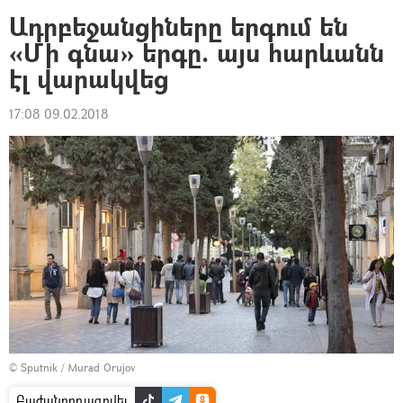
Ադրբեջանցիները երգում են
«Մի գնա» երգը. այս հարևանն
էլ վարակվեց
17:08 09.02.2018
© Sputnik / Murad Orujov
Բաժանորդագրվել