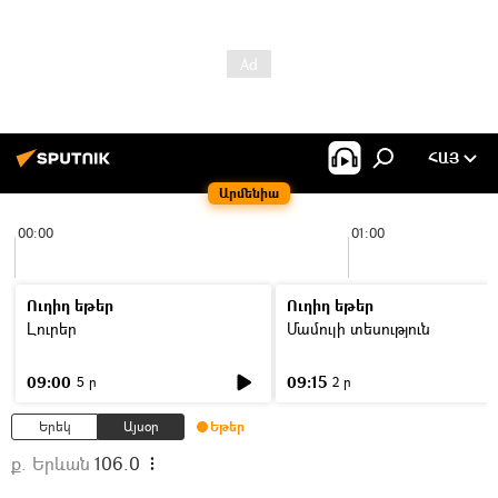
ՀԱՅ
Արմենիա
00:00
01:00
Ուղիղ եթեր
Ուղիղ եթեր
Լուրեր
Մամուլի տեսություն
09:00
09:15
5 ր
2 ր
Երեկ
Այսօր
Եթեր
ք. Երևան
106.0