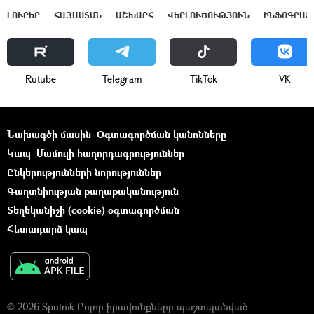
ԼՈՒՐԵՐ
ՀԱՅԱՍՏԱՆ
ԱՇԽԱՐՀ
ՎԵՐԼՈՒԾՈՒԹՅՈՒՆ
ԻՆՖՈԳՐԱՖ
Rutube
Telegram
ТikТоk
VK
Նախագծի մասին
Օգտագործման կանոնները
Կապ
Մամուլի հաղորդագրություններ
Ընկերությունների նորություններ
Գաղտնիության քաղաքականություն
Տեղեկանիշի (cookie) օգտագործման
Հետադարձ կապ
© 2026 Sputnik Բոլոր իրավունքները պաշտպանված