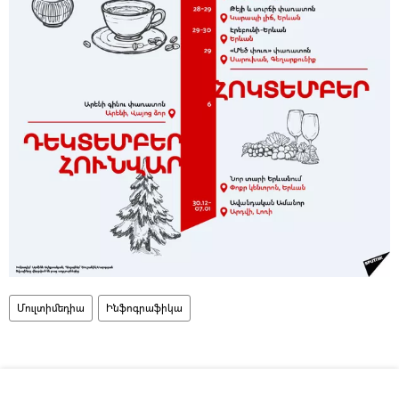
Մուլտիմեդիա
Ինֆոգրաֆիկա