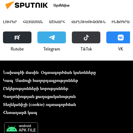
Արմենիա
ԼՈՒՐԵՐ
ՀԱՅԱՍՏԱՆ
ԱՇԽԱՐՀ
ՎԵՐԼՈՒԾՈՒԹՅՈՒՆ
ԻՆՖՈԳՐԱՖ
Rutube
Telegram
ТikТоk
VK
Նախագծի մասին
Օգտագործման կանոնները
Կապ
Մամուլի հաղորդագրություններ
Ընկերությունների նորություններ
Գաղտնիության քաղաքականություն
Տեղեկանիշի (cookie) օգտագործման
Հետադարձ կապ