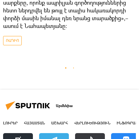
սարքերը, որոնք ապրիլյան գործողություններից
հետո ներդրվել են թույլ է տալիս հակառակորդի
փորձի մասին իմանալ դեռ նրանց տարածքից»,–
ասում է Նահապետյանը։
ՌԱԴԻՈ
Արմենիա
ԼՈՒՐԵՐ
ՀԱՅԱՍՏԱՆ
ԱՇԽԱՐՀ
ՎԵՐԼՈՒԾՈՒԹՅՈՒՆ
ԻՆՖՈԳՐԱՖ