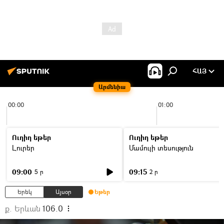
ՀԱՅ
Արմենիա
00:00
01:00
Ուղիղ եթեր
Ուղիղ եթեր
Լուրեր
Մամուլի տեսություն
09:00
09:15
5 ր
2 ր
Երեկ
Այսօր
Եթեր
ք. Երևան
106.0