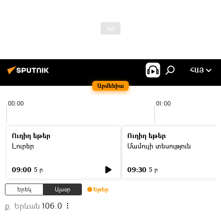
ՀԱՅ
Արմենիա
00:00
01:00
Ուղիղ եթեր
Ուղիղ եթեր
Լուրեր
Մամուլի տեսություն
09:00
09:30
5 ր
5 ր
Երեկ
Այսօր
Եթեր
ք. Երևան
106.0