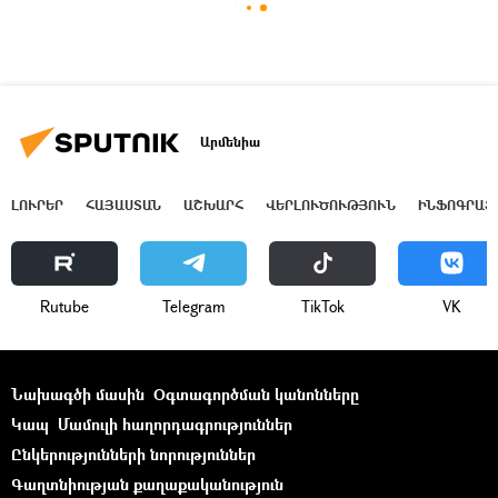
Արմենիա
ԼՈՒՐԵՐ
ՀԱՅԱՍՏԱՆ
ԱՇԽԱՐՀ
ՎԵՐԼՈՒԾՈՒԹՅՈՒՆ
ԻՆՖՈԳՐԱՖ
Rutube
Telegram
ТikТоk
VK
Նախագծի մասին
Օգտագործման կանոնները
Կապ
Մամուլի հաղորդագրություններ
Ընկերությունների նորություններ
Գաղտնիության քաղաքականություն