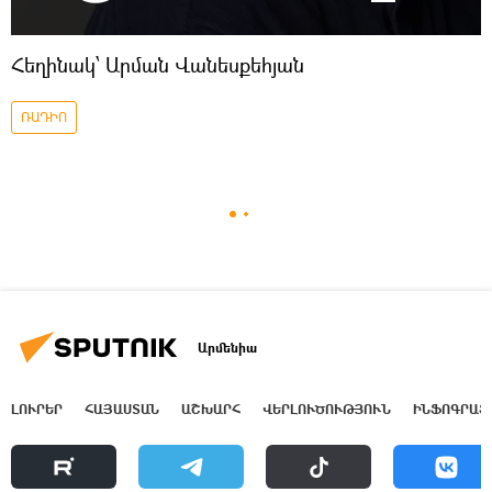
Հեղինակ՝ Արման Վանեսքեհյան
ՌԱԴԻՈ
Արմենիա
ԼՈՒՐԵՐ
ՀԱՅԱՍՏԱՆ
ԱՇԽԱՐՀ
ՎԵՐԼՈՒԾՈՒԹՅՈՒՆ
ԻՆՖՈԳՐԱՖ