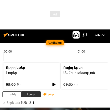
ՀԱՅ
Արմենիա
00:00
01:00
Ուղիղ եթեր
Ուղիղ եթեր
Լուրեր
Մամուլի տեսություն
09:00
09:35
6 ր
4 ր
Երեկ
Այսօր
Եթեր
ք. Երևան
106.0