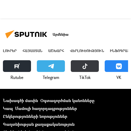
Արմենիա
ԼՈՒՐԵՐ
ՀԱՅԱՍՏԱՆ
ԱՇԽԱՐՀ
ՎԵՐԼՈՒԾՈՒԹՅՈՒՆ
ԻՆՖՈԳՐԱՖ
Rutube
Telegram
ТikТоk
VK
Նախագծի մասին
Օգտագործման կանոնները
Կապ
Մամուլի հաղորդագրություններ
Ընկերությունների նորություններ
Գաղտնիության քաղաքականություն