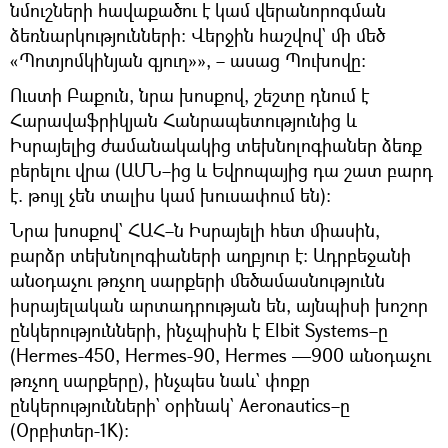
նմուշների հավաքածու է կամ վերանորոգման
ձեռնարկությունների։ Վերջին հաշվով` մի մեծ
«Պոտյոմկինյան գյուղ»», – ասաց Պուխովը։
Ուստի Բաքուն, նրա խոսքով, շեշտը դնում է
Հարավաֆրիկյան Հանրապետությունից և
Իսրայելից ժամանակակից տեխնոլոգիաներ ձեռք
բերելու վրա (ԱՄՆ–ից և Եվրոպայից դա շատ բարդ
է. թույլ չեն տալիս կամ խուսափում են)։
Նրա խոսքով` ՀԱՀ–ն Իսրայելի հետ միասին,
բարձր տեխնոլոգիաների աղբյուր է։ Ադրբեջանի
անօդաչու թռչող սարքերի մեծամասնությունն
իսրայելական արտադրության են, այնպիսի խոշոր
ընկերությունների, ինչպիսին է Elbit Systems–ը
(Hermes-450, Hermes-90, Hermes —900 անօդաչու
թռչող սարքերը), ինչպես նաև` փոքր
ընկերությունների` օրինակ` Aeronautics–ը
(Օրբիտեր-1K)։