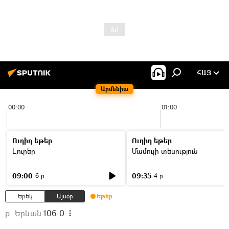
ՀԱՅ
Արմենիա
00:00
01:00
Ուղիղ եթեր
Ուղիղ եթեր
Լուրեր
Մամուլի տեսություն
09:00
09:35
6 ր
4 ր
Երեկ
Այսօր
Եթեր
ք. Երևան
106.0