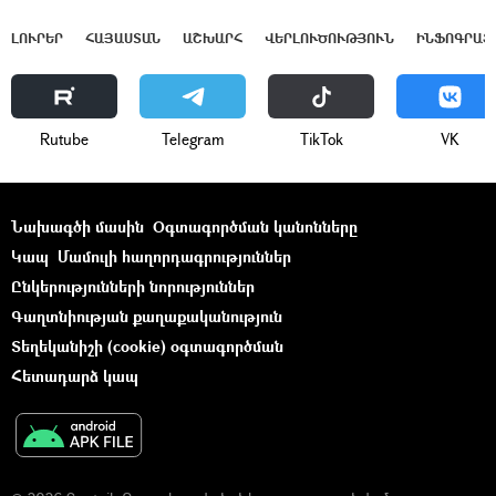
ԼՈՒՐԵՐ
ՀԱՅԱՍՏԱՆ
ԱՇԽԱՐՀ
ՎԵՐԼՈՒԾՈՒԹՅՈՒՆ
ԻՆՖՈԳՐԱՖ
Rutube
Telegram
ТikТоk
VK
Նախագծի մասին
Օգտագործման կանոնները
Կապ
Մամուլի հաղորդագրություններ
Ընկերությունների նորություններ
Գաղտնիության քաղաքականություն
Տեղեկանիշի (cookie) օգտագործման
Հետադարձ կապ