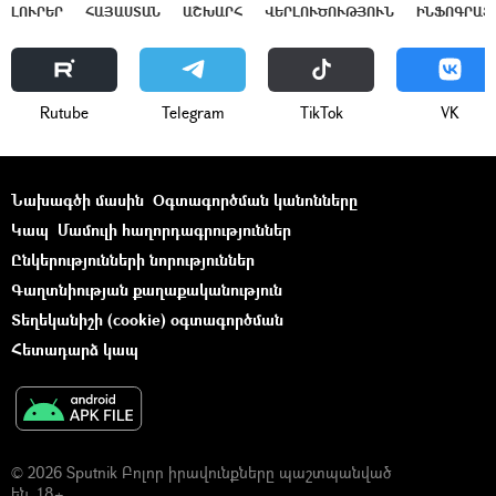
ԼՈՒՐԵՐ
ՀԱՅԱՍՏԱՆ
ԱՇԽԱՐՀ
ՎԵՐԼՈՒԾՈՒԹՅՈՒՆ
ԻՆՖՈԳՐԱՖ
Rutube
Telegram
ТikТоk
VK
Նախագծի մասին
Օգտագործման կանոնները
Կապ
Մամուլի հաղորդագրություններ
Ընկերությունների նորություններ
Գաղտնիության քաղաքականություն
Տեղեկանիշի (cookie) օգտագործման
Հետադարձ կապ
© 2026 Sputnik Բոլոր իրավունքները պաշտպանված
են. 18+