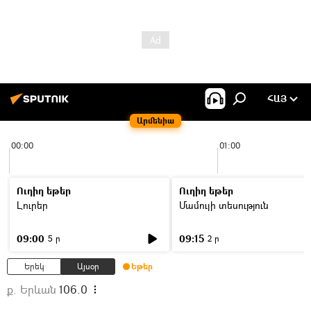
ՀԱՅ
Արմենիա
00:00
01:00
Ուղիղ եթեր
Ուղիղ եթեր
Լուրեր
Մամուլի տեսություն
09:00
09:15
5 ր
2 ր
Երեկ
Այսօր
Եթեր
ք. Երևան
106.0