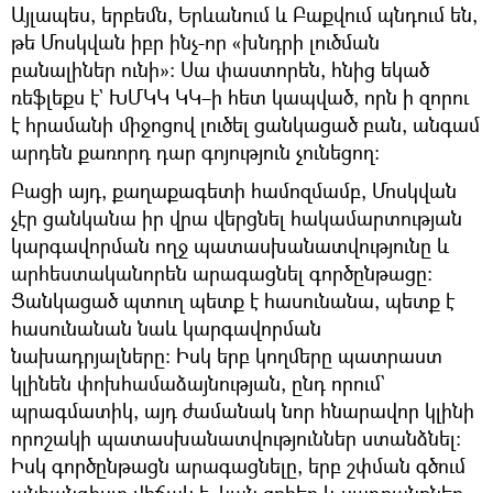
Այլապես, երբեմն, Երևանում և Բաքվում պնդում են,
թե Մոսկվան իբր ինչ-որ «խնդրի լուծման
բանալիներ ունի»։ Սա փաստորեն, հնից եկած
ռեֆլեքս է` ԽՄԿԿ ԿԿ–ի հետ կապված, որն ի զորու
է հրամանի միջոցով լուծել ցանկացած բան, անգամ
արդեն քառորդ դար գոյություն չունեցող։
Բացի այդ, քաղաքագետի համոզմամբ, Մոսկվան
չէր ցանկանա իր վրա վերցնել հակամարտության
կարգավորման ողջ պատասխանատվությունը և
արհեստականորեն արագացնել գործընթացը։
Ցանկացած պտուղ պետք է հասունանա, պետք է
հասունանան նաև կարգավորման
նախադրյալները։ Իսկ երբ կողմերը պատրաստ
կլինեն փոխհամաձայնության, ընդ որում`
պրագմատիկ, այդ ժամանակ նոր հնարավոր կլինի
որոշակի պատասխանատվություններ ստանձնել։
Իսկ գործընթացն արագացնելը, երբ շփման գծում
անհանգիստ վիճակ է, կան զոհեր և սադրանքներ