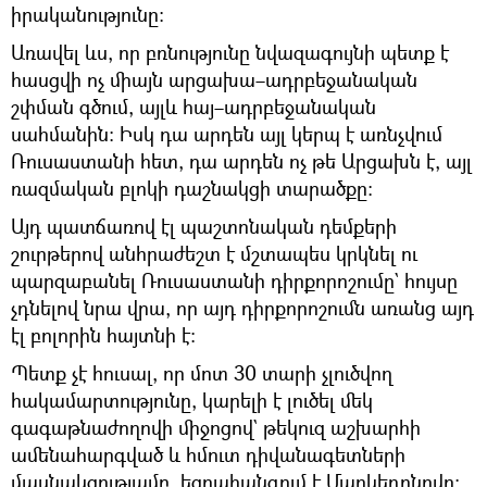
իրականությունը։
Առավել ևս, որ բռնությունը նվազագույնի պետք է
հասցվի ոչ միայն արցախա–ադրբեջանական
շփման գծում, այլև հայ–ադրբեջանական
սահմանին։ Իսկ դա արդեն այլ կերպ է առնչվում
Ռուսաստանի հետ, դա արդեն ոչ թե Արցախն է, այլ
ռազմական բլոկի դաշնակցի տարածքը։
Այդ պատճառով էլ պաշտոնական դեմքերի
շուրթերով անհրաժեշտ է մշտապես կրկնել ու
պարզաբանել Ռուսաստանի դիրքորոշումը` հույսը
չդնելով նրա վրա, որ այդ դիրքորոշումն առանց այդ
էլ բոլորին հայտնի է։
Պետք չէ հուսալ, որ մոտ 30 տարի չլուծվող
հակամարտությունը, կարելի է լուծել մեկ
գագաթնաժողովի միջոցով` թեկուզ աշխարհի
ամենահարգված և հմուտ դիվանագետների
մասնակցությամբ, եզրահանգում է Մարկեդոնովը։