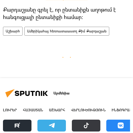
​Քարդաշյանը գրել է, որ ընտանիքն աղոթում է
հանգուցյալի ընտանիքի համար։
Աշխարհ
Ամերիկահայ հեռուստաաստղ Քիմ Քարդաշյան
Արմենիա
ԼՈՒՐԵՐ
ՀԱՅԱՍՏԱՆ
ԱՇԽԱՐՀ
ՎԵՐԼՈՒԾՈՒԹՅՈՒՆ
ԻՆՖՈԳՐԱՖ