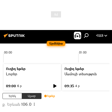
ՀԱՅ
Արմենիա
00:00
01:00
Ուղիղ եթեր
Ուղիղ եթեր
Լուրեր
Մամուլի տեսություն
09:00
09:35
6 ր
4 ր
Երեկ
Այսօր
Եթեր
ք. Երևան
106.0