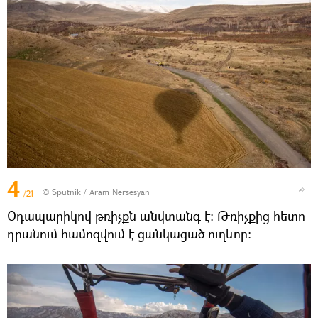
4
© Sputnik / Aram Nersesyan
/21
Օդապարիկով թռիչքն անվտանգ է։ Թռիչքից հետո
դրանում համոզվում է ցանկացած ուղևոր։