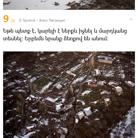
9
© Sputnik / Aram Nersesyan
/21
Եթե պետք է, կարելի է ներքև իջնել և մարդկանց
տեսնել։ Երբեմն նրանք ձեռքով են անում։