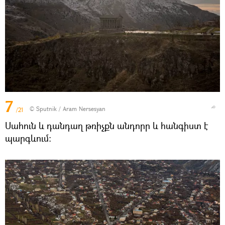
7
© Sputnik / Aram Nersesyan
/21
Սահուն և դանդաղ թռիչքն անդորր և հանգիստ է
պարգևում։