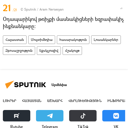
21
© Sputnik / Aram Nersesyan
/21
Օդապարիկով թռիչքի մասնակիցների եզրափակիչ
ինքնանկարը։
Հայաստան
Մուլտիմեդիա
հասարակություն
Լուսանկարներ
Զբոսաշրջություն
Էքսկլյուզիվ
մշակույթ
Արմենիա
ԼՈՒՐԵՐ
ՀԱՅԱՍՏԱՆ
ԱՇԽԱՐՀ
ՎԵՐԼՈՒԾՈՒԹՅՈՒՆ
ԻՆՖՈԳՐԱՖ
Rutube
Telegram
ТikТоk
VK