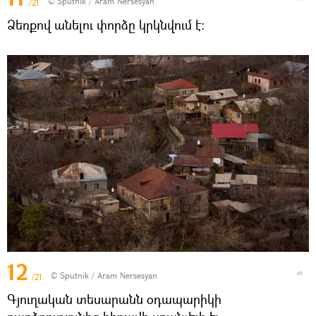
© Sputnik / Aram Nersesyan
/21
Ձեռքով անելու փորձը կրկնվում է։
12
© Sputnik / Aram Nersesyan
/21
Գյուղական տեսարանն օդապարիկի