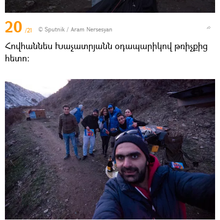
20
© Sputnik / Aram Nersesyan
/21
Հովհաննես Խաչատրյանն օդապարիկով թռիչքից
հետո։