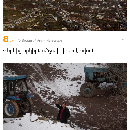
8
© Sputnik / Aram Nersesyan
/21
Վերևից երկիրն անչափ փոքր է թվում։