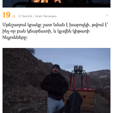
19
© Sputnik / Aram Nersesyan
/21
Մթնշաղում կրակը շատ նման է խարույկի, թվում է՝
ինչ-որ բան կճարճատի, և կլսվեն կիթառի
հնչյունները։