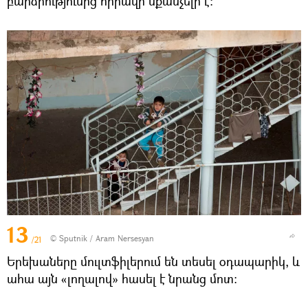
բարձրությունից հիրավի սքանչելի է։
13
© Sputnik / Aram Nersesyan
/21
Երեխաները մուլտֆիլերում են տեսել օդապարիկ, և
ահա այն «լողալով» հասել է նրանց մոտ։