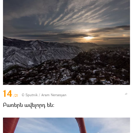
14
© Sputnik / Aram Nersesyan
/21
Բառերն ավելորդ են։