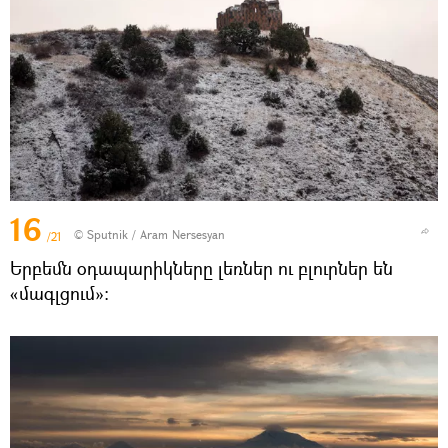
16
© Sputnik / Aram Nersesyan
/21
Երբեմն օդապարիկները լեռներ ու բլուրներ են
«մագլցում»։