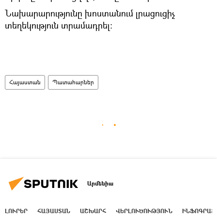
Նախարարությունը խոստանում լրացուցիչ
տեղեկություն տրամադրել:
Հայաստան
Պատահարներ
Արմենիա
ԼՈՒՐԵՐ
ՀԱՅԱՍՏԱՆ
ԱՇԽԱՐՀ
ՎԵՐԼՈՒԾՈՒԹՅՈՒՆ
ԻՆՖՈԳՐԱՖ