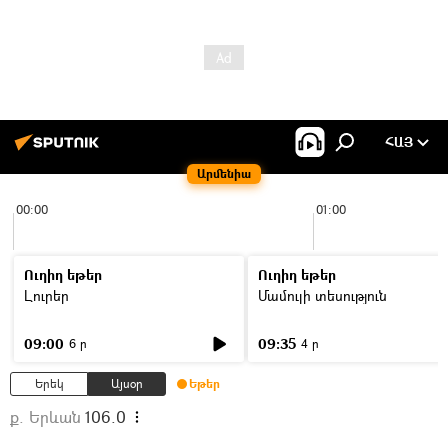
ՀԱՅ
Արմենիա
00:00
01:00
Ուղիղ եթեր
Ուղիղ եթեր
Լուրեր
Մամուլի տեսություն
09:00
09:35
6 ր
4 ր
Երեկ
Այսօր
Եթեր
ք. Երևան
106.0