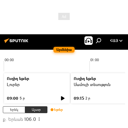
ՀԱՅ
Արմենիա
00:00
01:00
Ուղիղ եթեր
Ուղիղ եթեր
Լուրեր
Մամուլի տեսություն
09:00
09:15
5 ր
2 ր
Երեկ
Այսօր
Եթեր
ք. Երևան
106.0