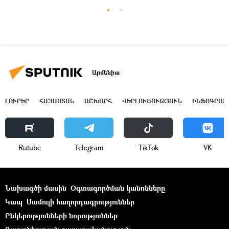
Արմենիա
ԼՈՒՐԵՐ
ՀԱՅԱՍՏԱՆ
ԱՇԽԱՐՀ
ՎԵՐԼՈՒԾՈՒԹՅՈՒՆ
ԻՆՖՈԳՐԱՖ
Rutube
Telegram
ТikТоk
VK
Նախագծի մասին
Օգտագործման կանոնները
Կապ
Մամուլի հաղորդագրություններ
Ընկերությունների նորություններ