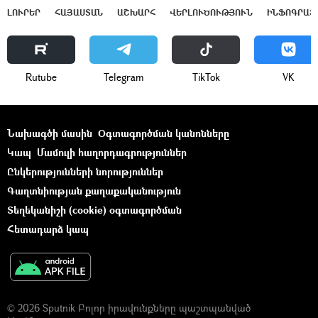
ԼՈՒՐԵՐ
ՀԱՅԱՍՏԱՆ
ԱՇԽԱՐՀ
ՎԵՐԼՈՒԾՈՒԹՅՈՒՆ
ԻՆՖՈԳՐԱՖ
Rutube
Telegram
ТikТоk
VK
Նախագծի մասին
Օգտագործման կանոնները
Կապ
Մամուլի հաղորդագրություններ
Ընկերությունների նորություններ
Գաղտնիության քաղաքականություն
Տեղեկանիշի (cookie) օգտագործման
Հետադարձ կապ
© 2026 Sputnik Բոլոր իրավունքները պաշտպանված